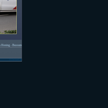
n Honing - Bussum
112actueel.nl