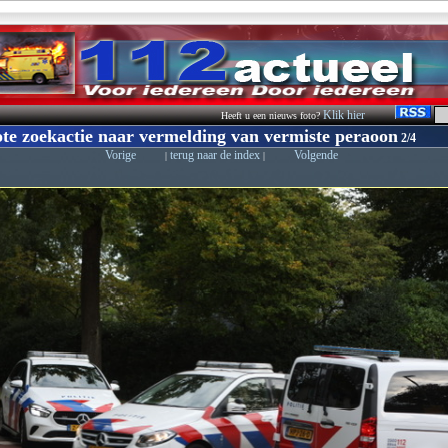
Klik hier
Heeft u een nieuws foto?
te zoekactie naar vermelding van vermiste peraoon
2/4
Vorige
terug naar de index
Volgende
|
|