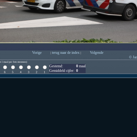
Vorige
terug naar de index
Volgende
|
|
© Ja
t 1 maal per foto stemmen)
Gestemd:
0
maal
Gemiddeld cijfer:
0
6
5
4
3
2
1