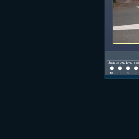
Stem op deze foto:
(u kun
10
9
8
7