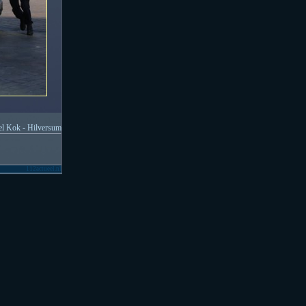
l Kok - Hilversum
112actueel.nl