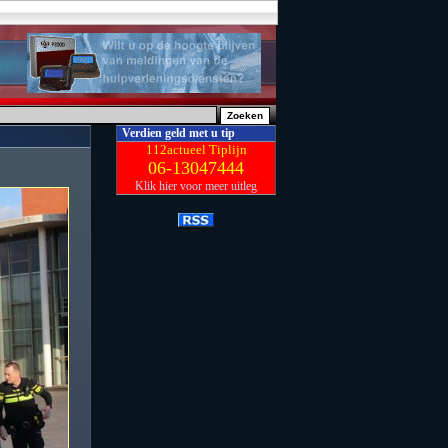
Verdien geld met u tip
112actueel Tiplijn
06-13047444
Klik hier voor meer uitleg