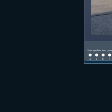
Stem op deze foto:
(u kun
10
9
8
7