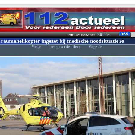
Klik hier
Heeft u een nieuws foto?
raumahelikopter ingezet bij medische noodsituatie
2/8
Vorige
terug naar de index
Volgende
|
|