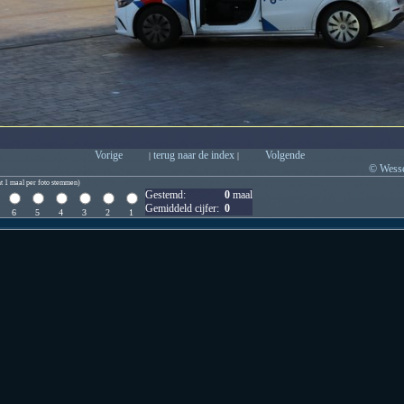
Vorige
terug naar de index
Volgende
|
|
© Wesse
t 1 maal per foto stemmen)
Gestemd:
0
maal
Gemiddeld cijfer:
0
6
5
4
3
2
1