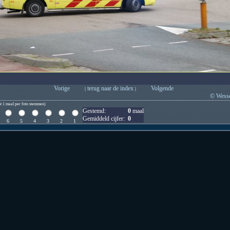
Vorige
terug naar de index
Volgende
|
|
© Wesse
t 1 maal per foto stemmen)
Gestemd:
0
maal
Gemiddeld cijfer:
0
6
5
4
3
2
1