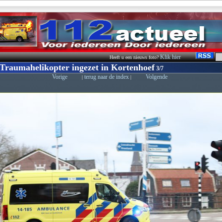
Klik hier
Heeft u een nieuws foto?
 Traumahelikopter ingezet in Kortenhoef
3/7
Vorige
terug naar de index
Volgende
|
|