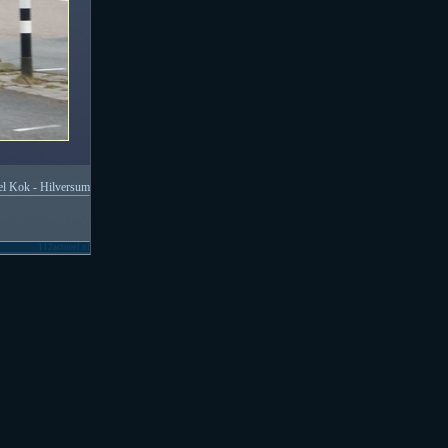
l Kok - Hilversum
112actueel.nl