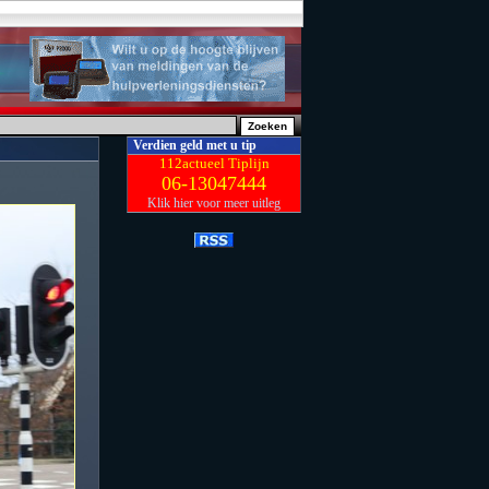
Verdien geld met u tip
112actueel Tiplijn
06-13047444
Klik hier voor meer uitleg