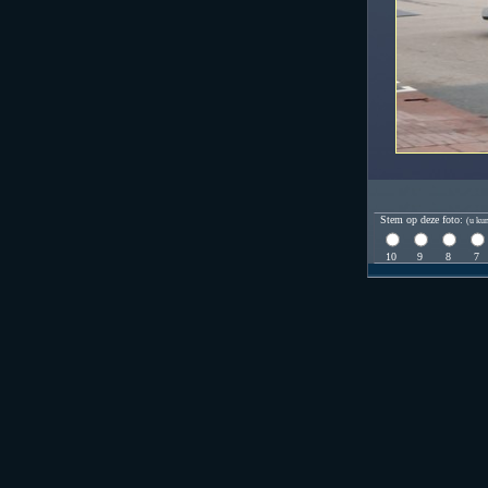
Stem op deze foto:
(u kun
10
9
8
7