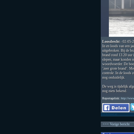
Loosdrecht
- 02-05-
In en loods van een ja
uitgebroken. Bij de b
brand rond 13.20 uur i
slepen, maar konden ni
woordvoerder. De boo
’zeer grote brand’. Me
controle. In de loods 
nog onduidelijk.
De weg is tijdelijk af
nog niets bekend.
Reportagelink:
http://ww
112Actueel.nl
<<< Vorige bericht