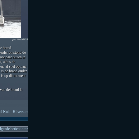
foto Wessel Kok
te brand
erder ontstond de
ot naar buiten te
t, aldus de
r al snel op naar
s is de brand onder
, is op dit moment
van de brand is
l Kok - Hilversum
lgende bericht >>>