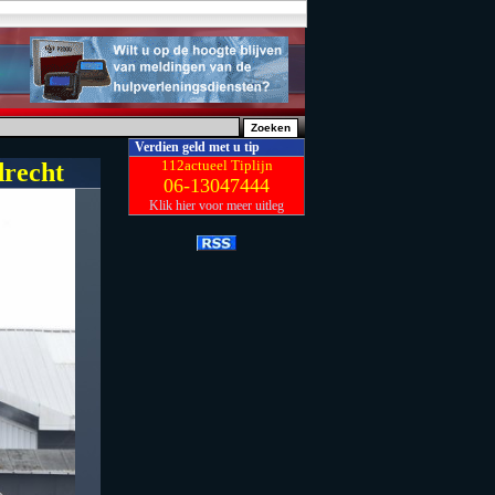
Verdien geld met u tip
112actueel Tiplijn
drecht
06-13047444
Klik hier voor meer uitleg