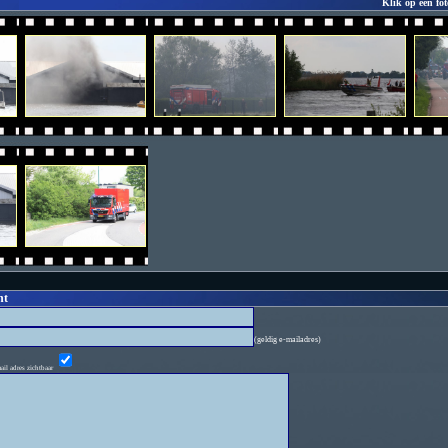
Klik op een fot
ht
(geldig e-mailadres)
ail adres zichtbaar