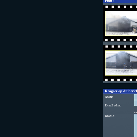
Foto's
Reageer op dit beric
Naam:
E-mail adres:
E-m
Reactie: