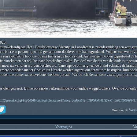
2026
chtmakelaardij aan Het 't Breukeleveense Meentje in Loosdrecht is zaterdagmiddag een zeer gro
rand is er een persoon gewond geraakt door dat deze rook had ingeademd. Volgens een woordvo
n een elektrische boot die op een trailer in de loods stond. Aanwezigen hebben geprobeerd de bo
et voorkomen dat ook het pand beschadigd raakte. Een deel van de pui van de loods is ingestor
t moet als verloren worden beschouwd. Vanwege de omvang van de brand schaalde de brandwee
erdere eenheden uit het Gooi en uit Utrecht werden ingezet om het vuur te bestrijden. Inmiddel
zouden meerdere exclusieve boten hebben gestaan. Wat de schade aan deze vaartuigen precies is
gesloten geweest. Dit veroorzaakte verkeershinder voor andere weggebruikers. Over de oorzaak 
w.112actueel.nl/cgi-bin/2006brand/main/index.html?menu=zoeken&id=111000464431&web=link111000464431
© Wesse
Tekst van:
Voorpagina
Vo