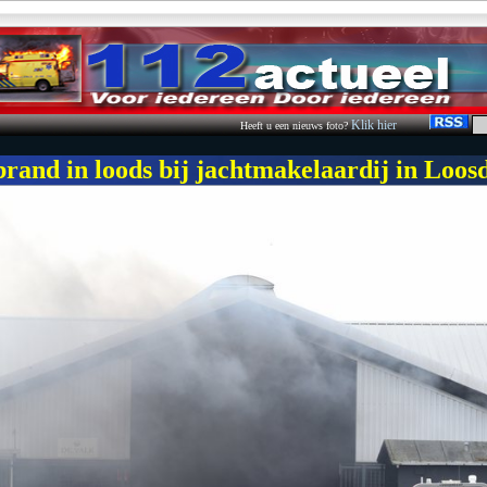
Klik hier
Heeft u een nieuws foto?
rand in loods bij jachtmakelaardij in Loos