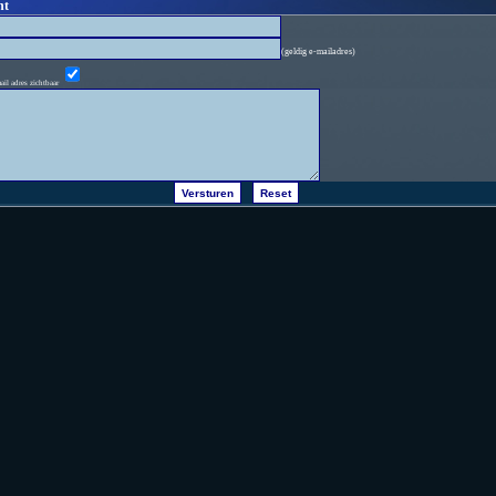
ht
(geldig e-mailadres)
ail adres zichtbaar