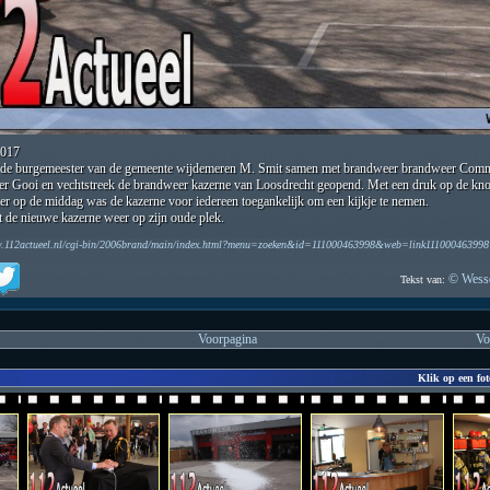
2017
 de burgemeester van de gemeente wijdemeren M. Smit samen met brandweer brandweer Comma
r Gooi en vechtstreek de brandweer kazerne van Loosdrecht geopend. Met een druk op de kn
ter op de middag was de kazerne voor iedereen toegankelijk om een kijkje te nemen.
t de nieuwe kazerne weer op zijn oude plek.
w.112actueel.nl/cgi-bin/2006brand/main/index.html?menu=zoeken&id=111000463998&web=link111000463998
© Wesse
Tekst van:
Voorpagina
Vo
Klik op een fot