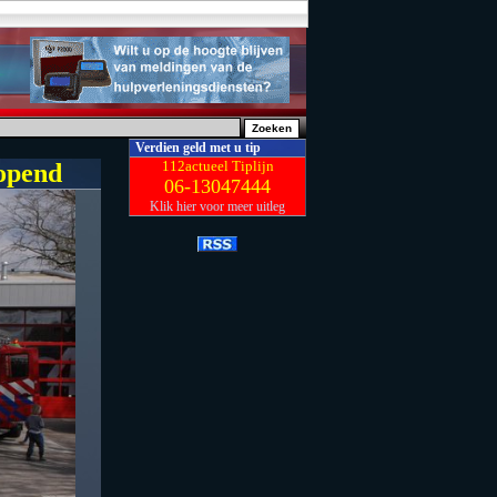
Verdien geld met u tip
112actueel Tiplijn
eopend
06-13047444
Klik hier voor meer uitleg