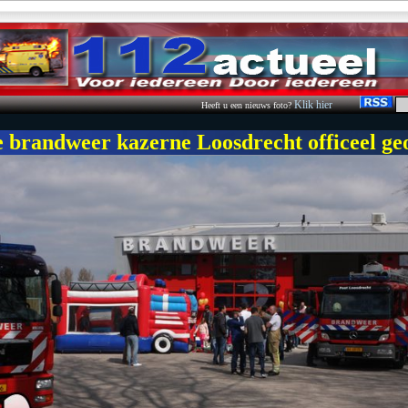
Klik hier
Heeft u een nieuws foto?
 brandweer kazerne Loosdrecht officeel g