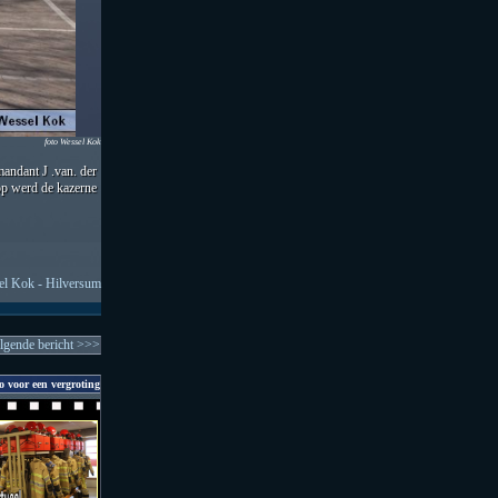
foto Wessel Kok
ndant J .van. der
op werd de kazerne
l Kok - Hilversum
lgende bericht >>>
o voor een vergroting