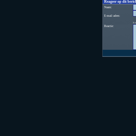
Reageer op dit beric
Naam:
E-mail adres:
E-m
Reactie: