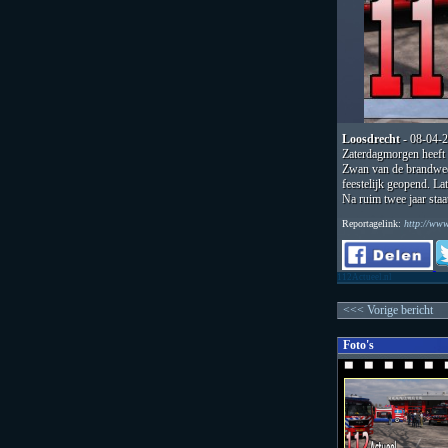
Loosdrecht
- 08-04-
Zaterdagmorgen heeft
Zwan van de brandwee
feestelijk geopend. La
Na ruim twee jaar staa
Reportagelink:
http://ww
112Actueel.nl
<<< Vorige bericht
Foto's