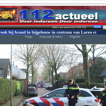
Klik hier
Heeft u een nieuws foto?
rook bij brand in bijgebouw in centrum van Laren
4/8
Vorige
terug naar de index
Volgende
|
|