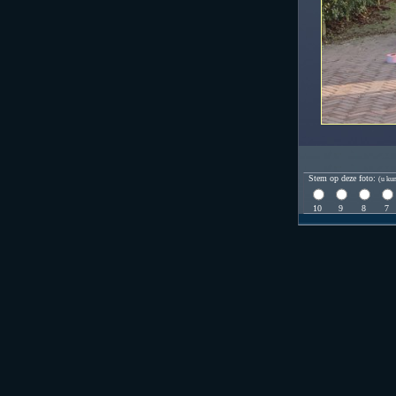
Stem op deze foto:
(u kun
10
9
8
7