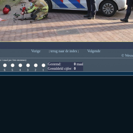
Vorige
terug naar de index
Volgende
|
|
© Wesse
t 1 maal per foto stemmen)
Gestemd:
0
maal
Gemiddeld cijfer:
0
6
5
4
3
2
1