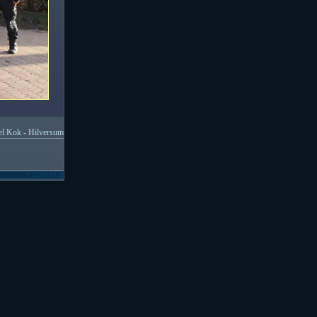
l Kok - Hilversum
112actueel.nl