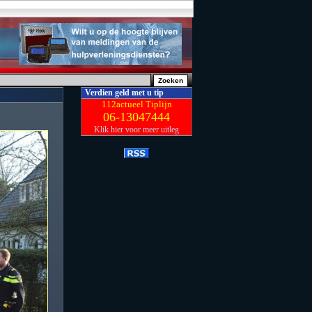
Verdien geld met u tip
112actueel Tiplijn
06-13047444
Klik hier voor meer uitleg