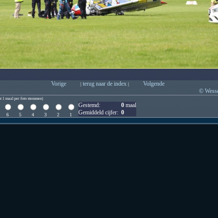
Vorige
terug naar de index
Volgende
|
|
© Wesse
t 1 maal per foto stemmen)
Gestemd:
0
maal
Gemiddeld cijfer:
0
6
5
4
3
2
1