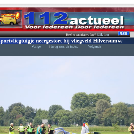
Klik hier
Heeft u een nieuws foto?
portvliegtuigje neergestort bij vliegveld Hilversum
6/7
Vorige
terug naar de index
Volgende
|
|