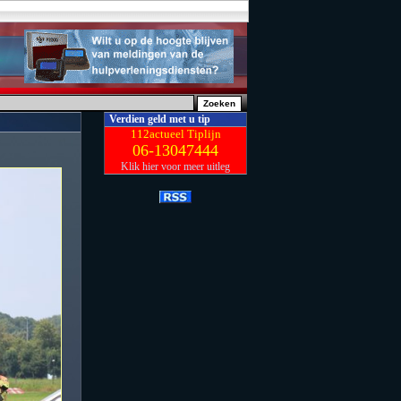
Verdien geld met u tip
112actueel Tiplijn
06-13047444
Klik hier voor meer uitleg