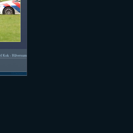
l Kok - Hilversum
112actueel.nl