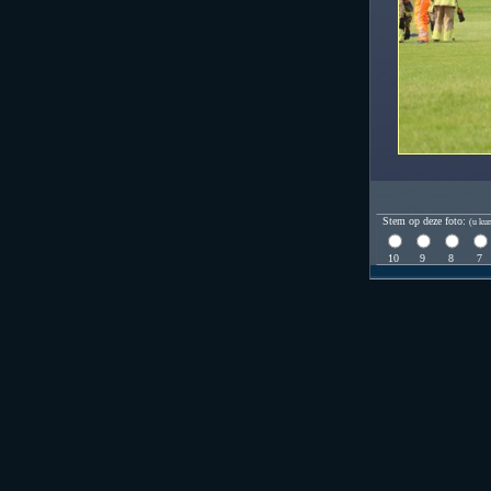
Stem op deze foto:
(u kun
10
9
8
7